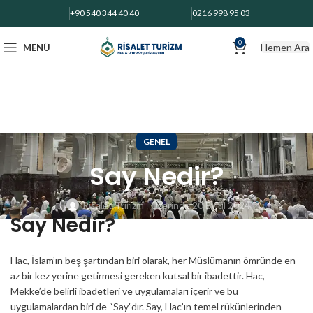
+90 540 344 40 40
0216 998 95 03
0
Hemen Ara
MENÜ
GENEL
Say Nedir?
Risalet Turizm
Üzerinde 20 Eylül 2024
Say Nedir?
Hac, İslam’ın beş şartından biri olarak, her Müslümanın ömründe en
az bir kez yerine getirmesi gereken kutsal bir ibadettir. Hac,
Mekke’de belirli ibadetleri ve uygulamaları içerir ve bu
uygulamalardan biri de “Say”dır. Say, Hac’ın temel rükünlerinden