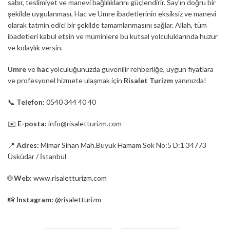
sabır, teslimiyet ve manevi bağlılıklarını güçlendirir. Say’ın doğru bir
şekilde uygulanması, Hac ve Umre ibadetlerinin eksiksiz ve manevi
olarak tatmin edici bir şekilde tamamlanmasını sağlar. Allah, tüm
ibadetleri kabul etsin ve müminlere bu kutsal yolculuklarında huzur
ve kolaylık versin.
Umre
ve
hac
yolculuğunuzda güvenilir rehberliğe, uygun fiyatlara
ve profesyonel hizmete ulaşmak için
Risalet Turizm
yanınızda!
📞
Telefon:
0540 344 40 40
✉️
E-posta:
info@risaletturizm.com
📍
Adres:
Mimar Sinan Mah.Büyük Hamam Sok No:5 D:1 34773
Üsküdar / İstanbul
🌐
Web:
www.risaletturizm.com
📸
Instagram:
@risaletturizm