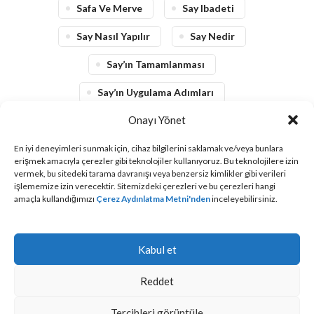
Safa Ve Merve
Say Ibadeti
Say Nasıl Yapılır
Say Nedir
Say’ın Tamamlanması
Say’ın Uygulama Adımları
Onayı Yönet
Say’ın Yapılacağı Yerler
En iyi deneyimleri sunmak için, cihaz bilgilerini saklamak ve/veya bunlara
erişmek amacıyla çerezler gibi teknolojiler kullanıyoruz. Bu teknolojilere izin
vermek, bu sitedeki tarama davranışı veya benzersiz kimlikler gibi verileri
Daha yeni
Daha eski
işlememize izin verecektir. Sitemizdeki çerezleri ve bu çerezleri hangi
amaçla kullandığımızı
Çerez Aydınlatma Metni'nden
inceleyebilirsiniz.
Kabul et
Çerez Politikası
|
KVKK Aydınlatma Metni
Risalet Turizm
, bir
addressbooking.com
üyesidir
Reddet
© Bu sitedeki yazılı ve görsel içeriklerin tüm hakları Risalet
Turizm’e aittir.
Tercihleri görüntüle