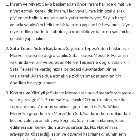
İhram ve Niyet:
Say’a başlamadan önce ihram halinde olmak ve
niyet etmek gereklidir. İhram, Hac veya Umre için özel olarak
giyilen ve belirli kuralları olan kıyafetlerdir. Niyet, Say’ın hangi
amaçla yapıldığını belirten bir kalpten yapılan bir beyanıdır. Niyet,
niyet edilen ibadetin kabulü için önemlidir ve kalpten samimi bir
şekilde yapılmalıdır.
Safa Tepesi’nden Başlama:
Say, Safa Tepesi’nden başlanarak
Merve Tepesi’ne doğru yapılır. Safa Tepesi, Mescid-i Haram’ın
yakınında yer alır ve buradan Merve Tepesi’ne doğru yola çıkılır.
Safa Tepesi’ne vardığınızda, buradaki duvarlardan birine
yaslanarak Allah’a dua etmek ve zikir yapmak müminler için
önerilen bir uygulamadır.
Koşma ve Yürüyüş:
Safa ve Merve arasındaki mesafe yürüyerek
ve koşarak geçilir. Bu mesafe yaklaşık 400 metre olup, her iki
tepe arasında 7 dönüş yapılması gerekmektedir. Safa’dan
Merve’ye geçerken ve Merve’den Safa’ya dönerken toplamda 7
kez bu yolu yürümek veya koşmak, Say’ın tamamlanmış kabul
edilmesi için gereklidir. Yürüyüş sırasında, Hz. Hacer’in su
arayışında gösterdiği sabrı ve özveriyi hatırlamak, müminlerin