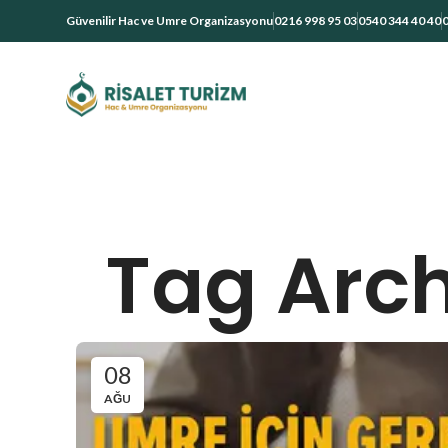
Güvenilir Hac ve Umre Organizasyonu
0216 998 95 03
0540 344 40 40
0
Tag Arch
08
AĞU