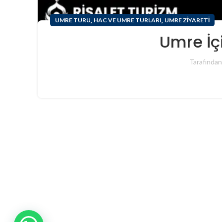
,
,
UMRE TURU
HAC VE UMRE TURLARI
UMRE ZIYARETI
Umre İçi
Tarafından