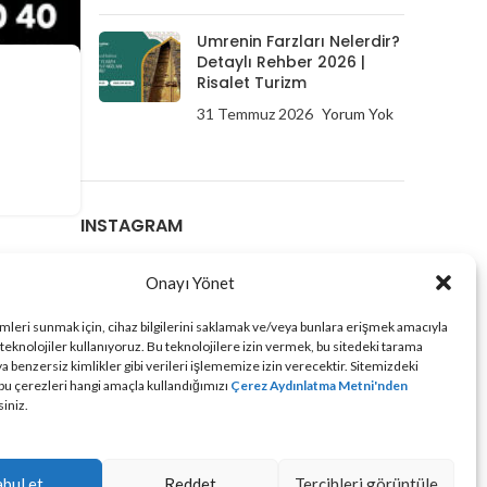
Umrenin Farzları Nelerdir?
Detaylı Rehber 2026 |
Risalet Turizm
31 Temmuz 2026
Yorum Yok
INSTAGRAM
Onayı Yönet
imleri sunmak için, cihaz bilgilerini saklamak ve/veya bunlara erişmek amacıyla
 teknolojiler kullanıyoruz. Bu teknolojilere izin vermek, bu sitedeki tarama
a benzersiz kimlikler gibi verileri işlememize izin verecektir. Sitemizdeki
 bu çerezleri hangi amaçla kullandığımızı
Çerez Aydınlatma Metni'nden
siniz.
bul et
Reddet
Tercihleri görüntüle