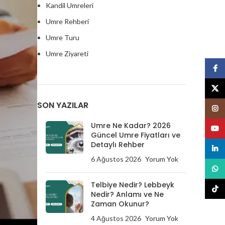
Kandil Umreleri
Umre Rehberi
Umre Turu
Umre Ziyareti
Face
X
SON YAZILAR
Insta
Umre Ne Kadar? 2026
Youtu
Güncel Umre Fiyatları ve
Detaylı Rehber
linked
6 Ağustos 2026
Yorum Yok
What
Telbiye Nedir? Lebbeyk
tikto
Nedir? Anlamı ve Ne
Zaman Okunur?
4 Ağustos 2026
Yorum Yok