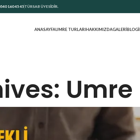
540 160 45 45
TÜRSAB ÜYESİDİR.
ANASAYFA
UMRE TURLARI
HAKKIMIZDA
GALERI
BLOG
ives: Umre 