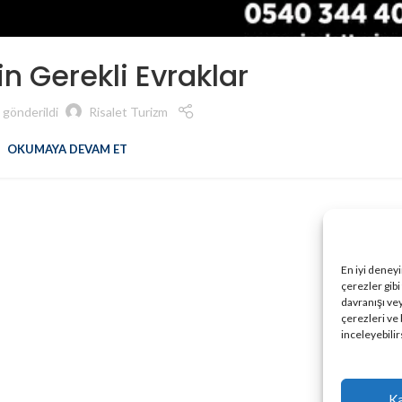
n Gerekli Evraklar
 gönderildi
Risalet Turizm
OKUMAYA DEVAM ET
En iyi deney
çerezler gibi
davranışı vey
çerezleri ve
inceleyebilir
Ka