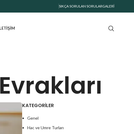
SIKÇA SORULAN SORULAR
GALERI
İLETIŞIM
Evrakları
KATEGORILER
Genel
Hac ve Umre Turları