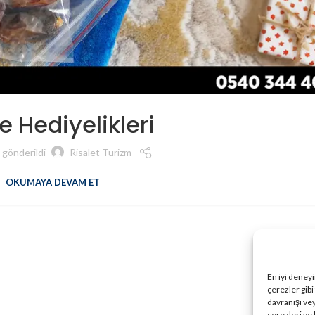
 Hediyelikleri
 gönderildi
Risalet Turizm
OKUMAYA DEVAM ET
En iyi deney
çerezler gibi
davranışı vey
çerezleri ve