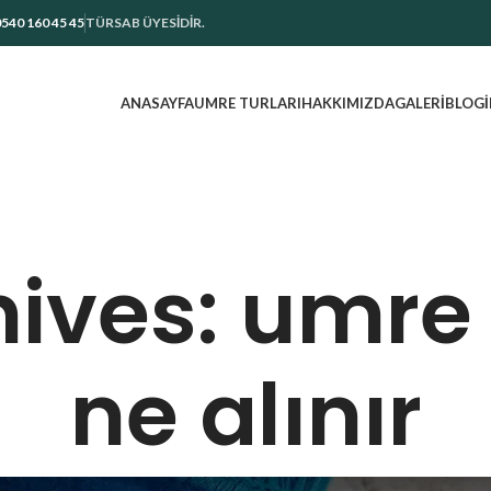
540 160 45 45
TÜRSAB ÜYESİDİR.
ANASAYFA
UMRE TURLARI
HAKKIMIZDA
GALERI
BLOG
ives: umre
ne alınır