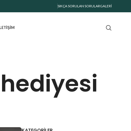
SIKÇA SORULAN SORULAR
GALERI
İLETIŞIM
 hediyesi
KATEGORILER