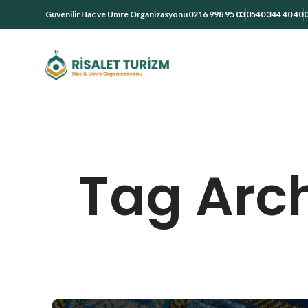
Güvenilir Hac ve Umre Organizasyonu
0216 998 95 03
0540 344 40 40
0
Tag Arch