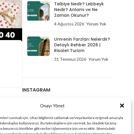
Telbiye Nedir? Lebbeyk
Nedir? Anlamı ve Ne
Zaman Okunur?
4 Ağustos 2026
Yorum Yok
Umrenin Farzları Nelerdir?
Detaylı Rehber 2026 |
Risalet Turizm
31 Temmuz 2026
Yorum Yok
INSTAGRAM
Onayı Yönet
imleri sunmak için, cihaz bilgilerini saklamak ve/veya bunlara erişmek amacıyla
 teknolojiler kullanıyoruz. Bu teknolojilere izin vermek, bu sitedeki tarama
a benzersiz kimlikler gibi verileri işlememize izin verecektir. Sitemizdeki
 bu çerezleri hangi amaçla kullandığımızı
Çerez Aydınlatma Metni'nden