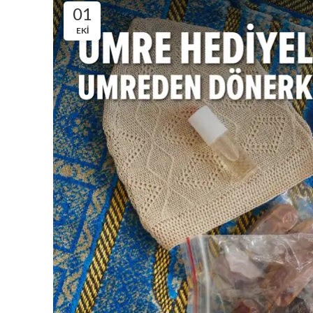
01
EKI