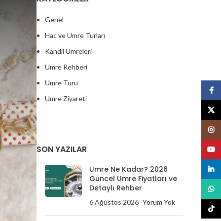
Genel
Hac ve Umre Turları
Kandil Umreleri
Umre Rehberi
Umre Turu
Face
Umre Ziyareti
X
Insta
SON YAZILAR
Youtu
Umre Ne Kadar? 2026
linked
Güncel Umre Fiyatları ve
Detaylı Rehber
What
6 Ağustos 2026
Yorum Yok
tikto