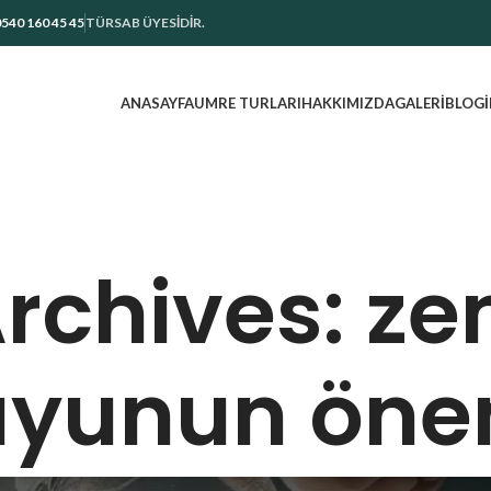
540 160 45 45
TÜRSAB ÜYESİDİR.
ANASAYFA
UMRE TURLARI
HAKKIMIZDA
GALERI
BLOG
Archives: z
uyunun öne