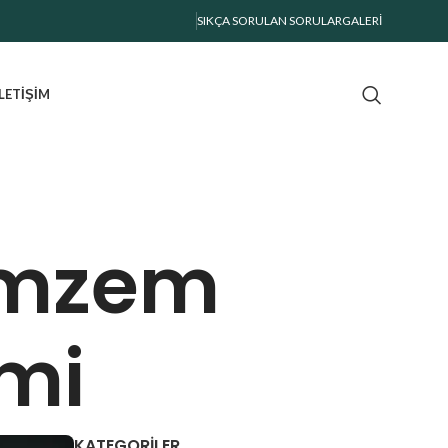
SIKÇA SORULAN SORULAR
GALERI
İLETIŞIM
emzem
mi
KATEGORILER