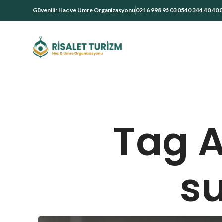
Güvenilir Hac ve Umre Organizasyonu
0216 998 95 03
0540 344 40 40
0
Tag 
s