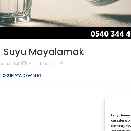
 Suyu Mayalamak
 gönderildi
Risalet Turizm
OKUMAYA DEVAM ET
En iyi deney
çerezler gibi
davranışı vey
çerezleri ve