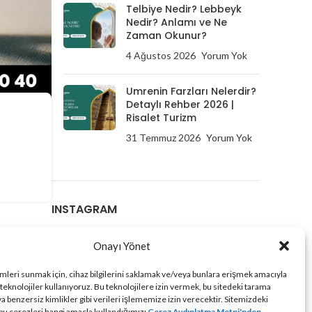
Telbiye Nedir? Lebbeyk
Nedir? Anlamı ve Ne
Zaman Okunur?
4 Ağustos 2026
Yorum Yok
Umrenin Farzları Nelerdir?
Detaylı Rehber 2026 |
Risalet Turizm
31 Temmuz 2026
Yorum Yok
INSTAGRAM
Onayı Yönet
imleri sunmak için, cihaz bilgilerini saklamak ve/veya bunlara erişmek amacıyla
 teknolojiler kullanıyoruz. Bu teknolojilere izin vermek, bu sitedeki tarama
a benzersiz kimlikler gibi verileri işlememize izin verecektir. Sitemizdeki
 bu çerezleri hangi amaçla kullandığımızı
Çerez Aydınlatma Metni'nden