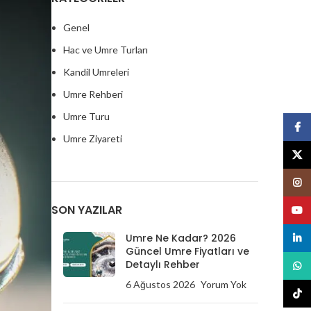
Genel
Hac ve Umre Turları
Kandil Umreleri
Umre Rehberi
Umre Turu
Face
Umre Ziyareti
X
Insta
SON YAZILAR
Youtu
Umre Ne Kadar? 2026
linked
Güncel Umre Fiyatları ve
Detaylı Rehber
What
6 Ağustos 2026
Yorum Yok
tikto