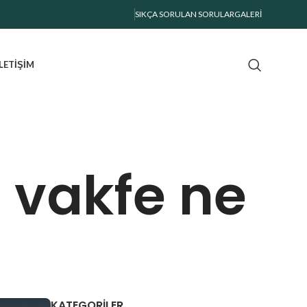
SIKÇA SORULAN SORULAR
GALERI
İLETIŞIM
 vakfe ne
KATEGORILER