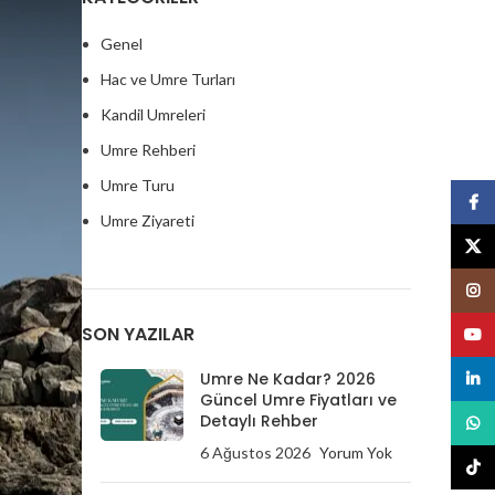
Genel
Hac ve Umre Turları
Kandil Umreleri
Umre Rehberi
Umre Turu
Face
Umre Ziyareti
X
Insta
SON YAZILAR
Youtu
Umre Ne Kadar? 2026
linked
Güncel Umre Fiyatları ve
Detaylı Rehber
What
6 Ağustos 2026
Yorum Yok
tikto