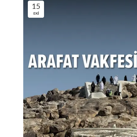
15
EKI