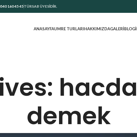
540 160 45 45
TÜRSAB ÜYESİDİR.
ANASAYFA
UMRE TURLARI
HAKKIMIZDA
GALERI
BLOG
ives: hacda
demek