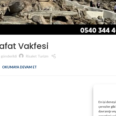
afat Vakfesi
 gönderildi
Risalet Turizm
OKUMAYA DEVAM ET
En iyi deney
çerezler gibi
davranışı vey
çerezleri ve