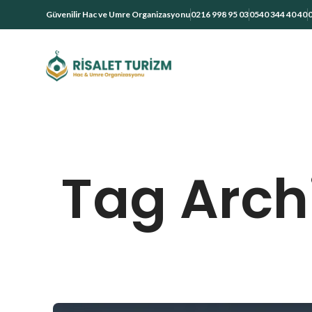
Güvenilir Hac ve Umre Organizasyonu
0216 998 95 03
0540 344 40 40
0
Tag Arch