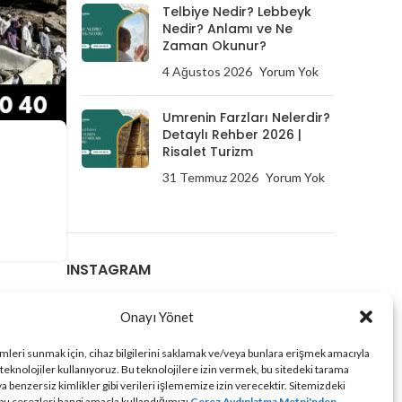
Telbiye Nedir? Lebbeyk
Nedir? Anlamı ve Ne
Zaman Okunur?
4 Ağustos 2026
Yorum Yok
Umrenin Farzları Nelerdir?
Detaylı Rehber 2026 |
Risalet Turizm
31 Temmuz 2026
Yorum Yok
INSTAGRAM
Onayı Yönet
imleri sunmak için, cihaz bilgilerini saklamak ve/veya bunlara erişmek amacıyla
 teknolojiler kullanıyoruz. Bu teknolojilere izin vermek, bu sitedeki tarama
a benzersiz kimlikler gibi verileri işlememize izin verecektir. Sitemizdeki
 bu çerezleri hangi amaçla kullandığımızı
Çerez Aydınlatma Metni'nden