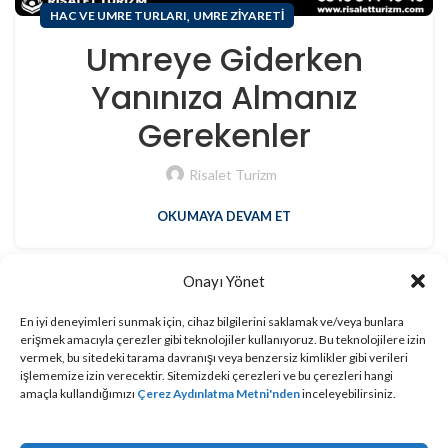
,
HAC VE UMRE TURLARI
UMRE ZIYARETI
Umreye Giderken
Yanınıza Almanız
Gerekenler
Risalet Turizm
OKUMAYA DEVAM ET
Onayı Yönet
Çerez Politikası
|
KVKK Aydınlatma Metni
Risalet Turizm
, bir
addressbooking.com
üyesidir
En iyi deneyimleri sunmak için, cihaz bilgilerini saklamak ve/veya bunlara
erişmek amacıyla çerezler gibi teknolojiler kullanıyoruz. Bu teknolojilere izin
© Bu sitedeki yazılı ve görsel içeriklerin tüm hakları Risalet
vermek, bu sitedeki tarama davranışı veya benzersiz kimlikler gibi verileri
Turizm’e aittir.
işlememize izin verecektir. Sitemizdeki çerezleri ve bu çerezleri hangi
amaçla kullandığımızı
Çerez Aydınlatma Metni'nden
inceleyebilirsiniz.