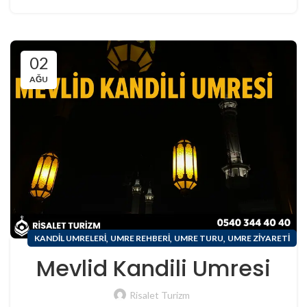
02
AĞU
,
,
,
KANDIL UMRELERI
UMRE REHBERI
UMRE TURU
UMRE ZIYARETI
Mevlid Kandili Umresi
Risalet Turizm