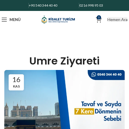
+90 540 344 40 40
0216 998 95 03
0
Hemen Ara
MENÜ
Umre Ziyareti
16
KAS