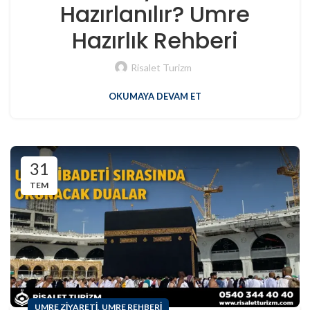
Hazırlanılır? Umre
Hazırlık Rehberi
Risalet Turizm
OKUMAYA DEVAM ET
31
TEM
,
UMRE ZIYARETI
UMRE REHBERI