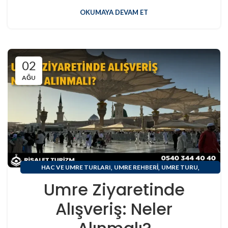
OKUMAYA DEVAM ET
02
AĞU
,
,
,
HAC VE UMRE TURLARI
UMRE REHBERI
UMRE TURU
UMRE ZIYARETI
Umre Ziyaretinde
Alışveriş: Neler