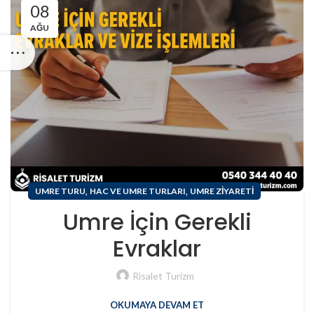
08
AĞU
,
,
UMRE TURU
HAC VE UMRE TURLARI
UMRE ZIYARETI
Umre İçin Gerekli
Evraklar
Risalet Turizm
OKUMAYA DEVAM ET