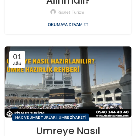
Alınmalı?
Risalet Turizm
OKUMAYA DEVAM ET
01
AĞU
,
HAC VE UMRE TURLARI
UMRE ZIYARETI
Umreye Nasıl