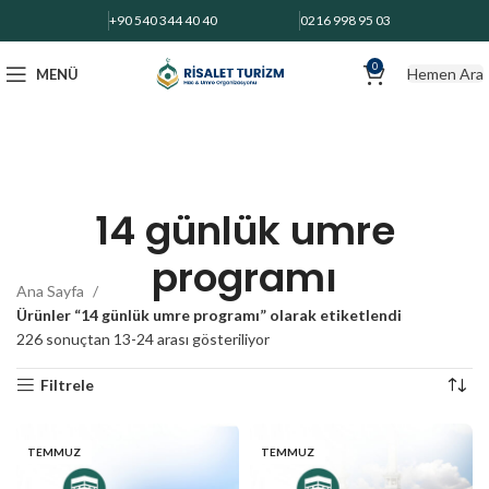
+90 540 344 40 40
0216 998 95 03
0
Hemen Ara
MENÜ
14 günlük umre
programı
Ana Sayfa
Ürünler “14 günlük umre programı” olarak etiketlendi
226 sonuçtan 13-24 arası gösteriliyor
Filtrele
TEMMUZ
TEMMUZ