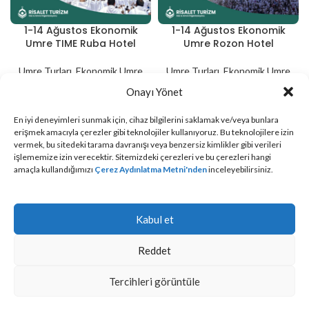
1-14 Ağustos Ekonomik
1-14 Ağustos Ekonomik
Ağustos
Ağustos
Umre TIME Ruba Hotel
Umre Rozon Hotel
Umre Turları
,
Ekonomik Umre
Umre Turları
,
Ekonomik Umre
Turları
Turları
Onayı Yönet
Oda Tipi 2 Kişilik
$1,175
Oda Tipi 2 Kişilik
$1,175
En iyi deneyimleri sunmak için, cihaz bilgilerini saklamak ve/veya bunlara
Oda Tipi 3 Kişilik
$1,125
Oda Tipi 3 Kişilik
$1,125
erişmek amacıyla çerezler gibi teknolojiler kullanıyoruz. Bu teknolojilere izin
Oda Tipi 4 Kişilik
$1,075
Oda Tipi 4 Kişilik
$1,075
vermek, bu sitedeki tarama davranışı veya benzersiz kimlikler gibi verileri
işlememize izin verecektir. Sitemizdeki çerezleri ve bu çerezleri hangi
amaçla kullandığımızı
Çerez Aydınlatma Metni'nden
inceleyebilirsiniz.
AĞUSTOS
TEMMUZ
Kabul et
Reddet
Tercihleri görüntüle