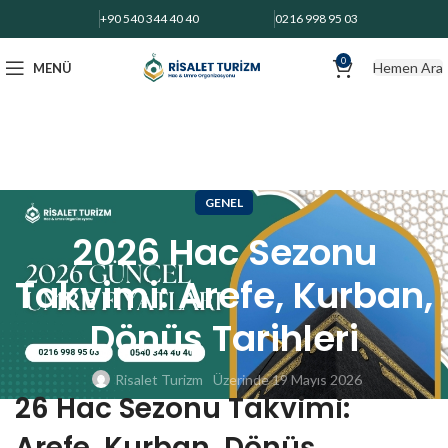
+90 540 344 40 40
0216 998 95 03
0
Hemen Ara
MENÜ
GENEL
2026 Hac Sezonu
Takvimi: Arefe, Kurban,
Dönüş Tarihleri
Risalet Turizm
Üzerinde 19 Mayıs 2026
26 Hac Sezonu Takvimi:
Arefe, Kurban, Dönüş