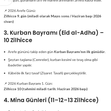
Bu gün, günahların affı ve manevi arınmanın zirvesi kabul edilir.
📌 2026 Arefe Günü:
Zilhicce 9. gün (miladi olarak Mayıs sonu / Haziran başı 2026
civarı)
3. Kurban Bayramı (Eid al-Adha) –
10 Zilhicce
Arefe gününü takip eden gün
Kurban Bayramı’nın ilk günüdür
.
Şeytan taşlama (Cemreler), kurban kesimi ve tıraş olma gibi
ibadetler yapılır.
Kâbe’de ilk farz tavaf (Ziyaret Tavafı) gerçekleştirilir.
📌 2026 Kurban Bayramı 1. Gün:
Zilhicce 10 (tahmini miladi tarih: Haziran 2026 başı)
4. Mina Günleri (11–12–13 Zilhicce)