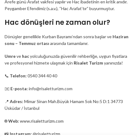
Arefe günü Arafat vakfesi yapılır ve Hac ibadetinin en kritik anıdır.
Peygamber Efendimiz (s.a.v.), “Hac Arafat’tır” buyurmuştur.
Hac dönüşleri ne zaman olur?
Dönüşler genellikle Kurban Bayramı’ndan sonra başlar ve
Haziran
sonu – Temmuz ortası
arasında tamamlanır.
Umre
ve
hac
yolculuğunuzda güvenilir rehberliğe, uygun fiyatlara
ve profesyonel hizmete ulaşmak için
Risalet Turizm
yanınızda!
📞
Telefon:
0540 344 40 40
✉️
E-posta:
info@risaletturizm.com
📍
Adres:
Mimar Sinan Mah.Büyük Hamam Sok No:5 D:1 34773
Üsküdar / İstanbul
🌐
Web:
www.risaletturizm.com
📸
Instagram:
@risaletturizm