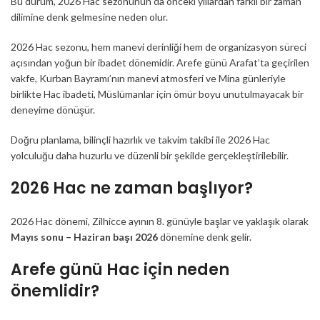
Bu durum, 2026 Hac sezonunun da önceki yıllardan farklı bir zaman
dilimine denk gelmesine neden olur.
2026 Hac sezonu, hem manevi derinliği hem de organizasyon süreci
açısından yoğun bir ibadet dönemidir. Arefe günü Arafat’ta geçirilen
vakfe, Kurban Bayramı’nın manevi atmosferi ve Mina günleriyle
birlikte Hac ibadeti, Müslümanlar için ömür boyu unutulmayacak bir
deneyime dönüşür.
Doğru planlama, bilinçli hazırlık ve takvim takibi ile 2026 Hac
yolculuğu daha huzurlu ve düzenli bir şekilde gerçekleştirilebilir.
2026 Hac ne zaman başlıyor?
2026 Hac dönemi, Zilhicce ayının 8. günüyle başlar ve yaklaşık olarak
Mayıs sonu – Haziran başı 2026
dönemine denk gelir.
Arefe günü Hac için neden
önemlidir?