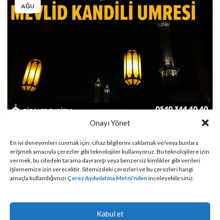
AĞU
,
,
,
KANDIL UMRELERI
UMRE REHBERI
UMRE TURU
UMRE ZIYARETI
Onayı Yönet
Mevlid Kandili Umresi
En iyi deneyimleri sunmak için, cihaz bilgilerini saklamak ve/veya bunlara
erişmek amacıyla çerezler gibi teknolojiler kullanıyoruz. Bu teknolojilere izin
Risalet Turizm
vermek, bu sitedeki tarama davranışı veya benzersiz kimlikler gibi verileri
işlememize izin verecektir. Sitemizdeki çerezleri ve bu çerezleri hangi
amaçla kullandığımızı
Çerez Aydınlatma Metni'nden
inceleyebilirsiniz.
OKUMAYA DEVAM ET
Kabul et