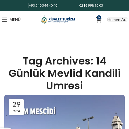
+90 540 344 40 40
0216 998 95 03
0
Hemen Ara
MENÜ
Tag Archives: 14
Günlük Mevlid Kandili
Umresi
29
OCA