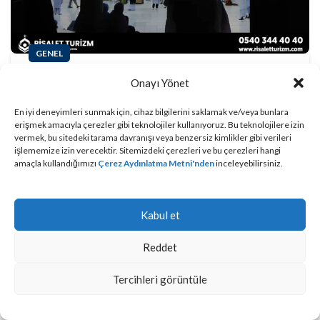
GENEL
Cirane Umresi
Onayı Yönet
Risalet Turizm
En iyi deneyimleri sunmak için, cihaz bilgilerini saklamak ve/veya bunlara
erişmek amacıyla çerezler gibi teknolojiler kullanıyoruz. Bu teknolojilere izin
vermek, bu sitedeki tarama davranışı veya benzersiz kimlikler gibi verileri
OKUMAYA DEVAM ET
işlememize izin verecektir. Sitemizdeki çerezleri ve bu çerezleri hangi
amaçla kullandığımızı
Çerez Aydınlatma Metni'nden
inceleyebilirsiniz.
Çerez Politikası
|
KVKK Aydınlatma Metni
Kabul et
Risalet Turizm
, bir
addressbooking.com
üyesidir
© Bu sitedeki yazılı ve görsel içeriklerin tüm hakları Risalet
Reddet
Turizm’e aittir.
Tercihleri görüntüle
Turlar
Anasayfa