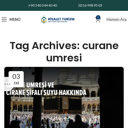
+90 540 344 40 40
0216 998 95 03
0
Hemen Ara
MENÜ
Tag Archives: curane
umresi
03
EKI