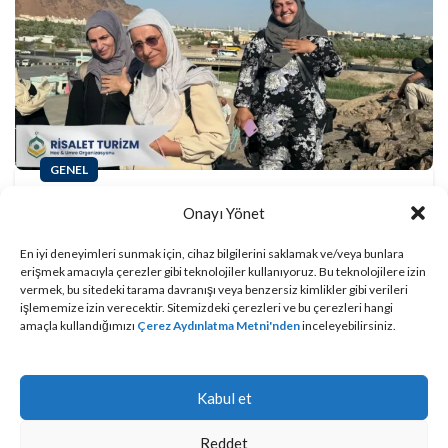
GENEL
Kadınlar Umreye Tek
Onayı Yönet
Başına Gidebilir Mi?
En iyi deneyimleri sunmak için, cihaz bilgilerini saklamak ve/veya bunlara
erişmek amacıyla çerezler gibi teknolojiler kullanıyoruz. Bu teknolojilere izin
Risalet Turizm
vermek, bu sitedeki tarama davranışı veya benzersiz kimlikler gibi verileri
işlememize izin verecektir. Sitemizdeki çerezleri ve bu çerezleri hangi
amaçla kullandığımızı
Çerez Aydınlatma Metni'nden
inceleyebilirsiniz.
OKUMAYA DEVAM ET
Kabul et
Çerez Politikası
|
KVKK Aydınlatma Metni
Risalet Turizm
, bir
addressbooking.com
üyesidir
Reddet