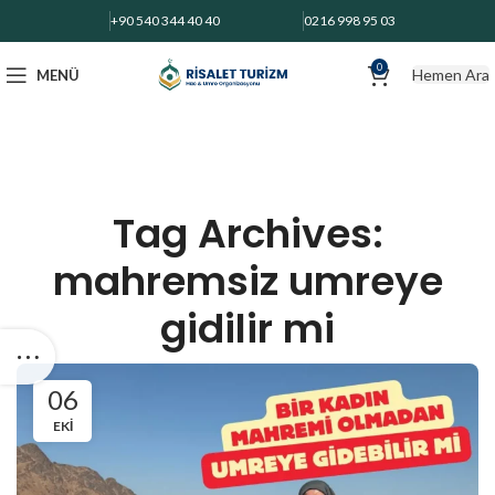
+90 540 344 40 40
0216 998 95 03
0
Hemen Ara
MENÜ
Tag Archives:
mahremsiz umreye
gidilir mi
06
EKI