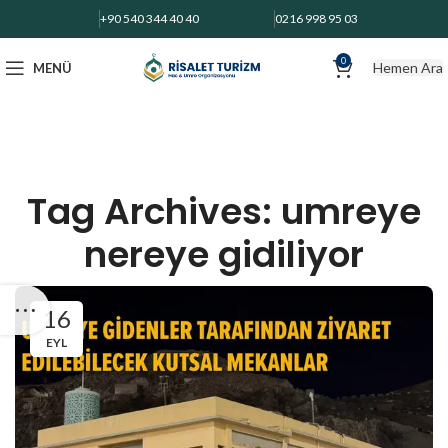
+90 540 344 40 40
0216 998 95 03
0
Hemen Ara
MENÜ
Tag Archives: umreye
nereye gidiliyor
16
EYL