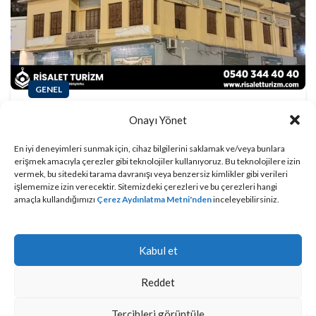
GENEL
Umrede Nerelere
Onayı Yönet
Gidilir?
En iyi deneyimleri sunmak için, cihaz bilgilerini saklamak ve/veya bunlara
erişmek amacıyla çerezler gibi teknolojiler kullanıyoruz. Bu teknolojilere izin
vermek, bu sitedeki tarama davranışı veya benzersiz kimlikler gibi verileri
Risalet Turizm
işlememize izin verecektir. Sitemizdeki çerezleri ve bu çerezleri hangi
amaçla kullandığımızı
Çerez Aydınlatma Metni'nden
inceleyebilirsiniz.
OKUMAYA DEVAM ET
Kabul et
Çerez Politikası
|
KVKK Aydınlatma Metni
Risalet Turizm
, bir
addressbooking.com
üyesidir
Reddet
© Bu sitedeki yazılı ve görsel içeriklerin tüm hakları Risalet
Turizm’e aittir.
Tercihleri görüntüle